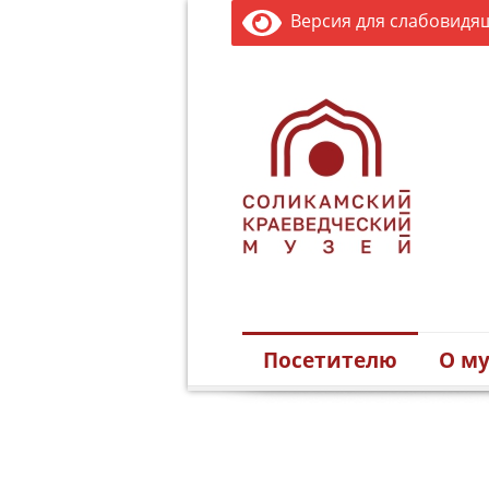
Версия для слабовидя
Посетителю
О му