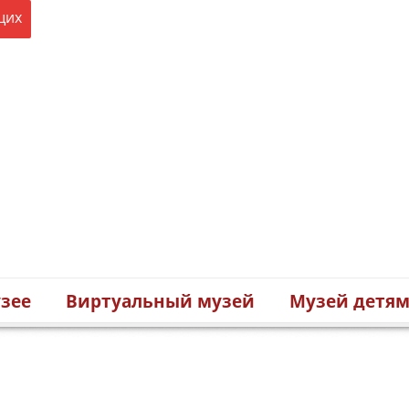
щих
зее
Виртуальный музей
Музей детя