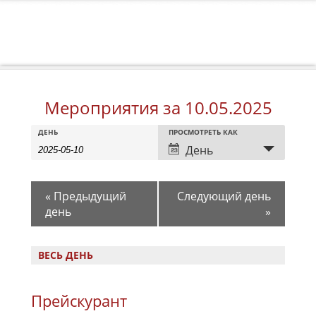
Мероприятия за 10.05.2025
Мероприятия
Мероприятия
Событие
ДЕНЬ
ПРОСМОТРЕТЬ КАК
Search
Search
Views
День
Navigation
and
Views
«
Предыдущий
Следующий день
Navigation
день
»
ВЕСЬ ДЕНЬ
Прейскурант