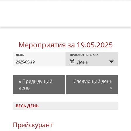
Мероприятия за 19.05.2025
Мероприятия
Мероприятия
Событие
ДЕНЬ
ПРОСМОТРЕТЬ КАК
Search
Search
Views
День
Navigation
and
Views
«
Предыдущий
Следующий день
Navigation
день
»
ВЕСЬ ДЕНЬ
Прейскурант