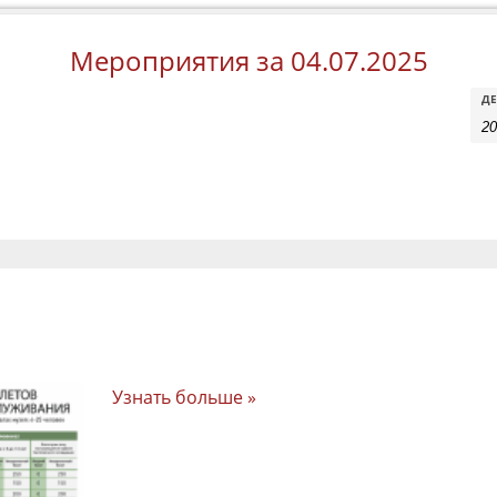
Мероприятия за 04.07.2025
М
М
ДЕ
Se
S
a
V
N
Узнать больше »