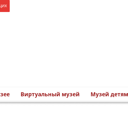
щих
зее
Виртуальный музей
Музей детя