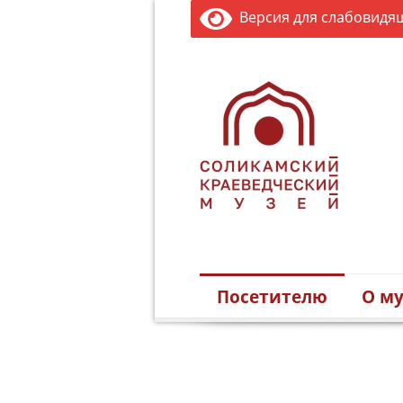
Версия для слабовидя
Посетителю
О му