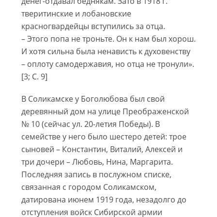
денег-отдавал беднякам. Зато в 1918 г.
тверитинские и лобановские
красногвардейцы вступились за отца.
– Этого попа не троньте. Он к нам был хорош.
И хотя сильна была ненависть к духовенству
– оплоту самодержавия, но отца не тронули».
[3; С. 9]
В Соликамске у Боголюбова был свой
деревянный дом на улице Преображенской
№ 10 (сейчас ул. 20-летия Победы). В
семействе у него было шестеро детей: трое
сыновей – Константин, Виталий, Алексей и
три дочери – Любовь, Нина, Маргарита.
Последняя запись в послужном списке,
связанная с городом Соликамском,
датирована июнем 1919 года, незадолго до
отступления войск Сибирской армии