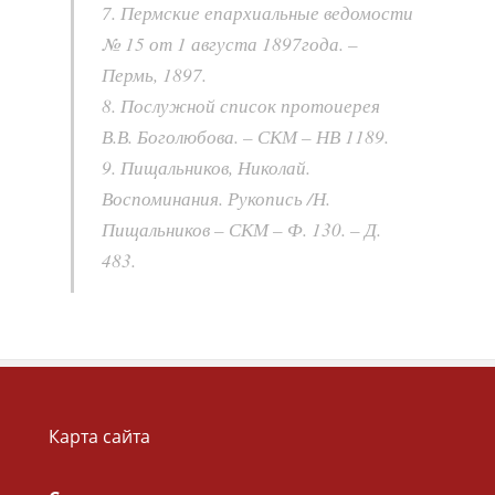
7. Пермские епархиальные ведомости
№ 15 от 1 августа 1897года. –
Пермь, 1897.
8. Послужной список протоиерея
В.В. Боголюбова. – СКМ – НВ 1189.
9. Пищальников, Николай.
Воспоминания. Рукопись /Н.
Пищальников – СКМ – Ф. 130. – Д.
483.
Карта сайта