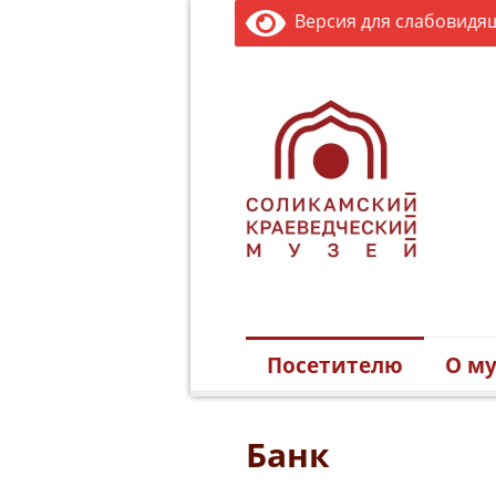
Версия для слабовидя
Посетителю
О му
Банк