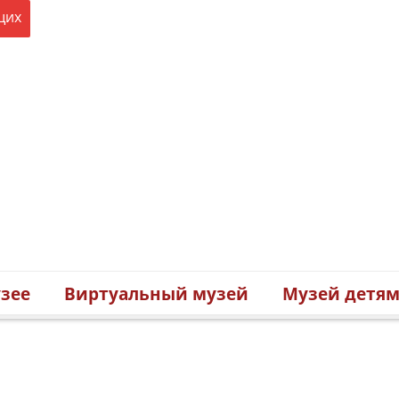
щих
зее
Виртуальный музей
Музей детя