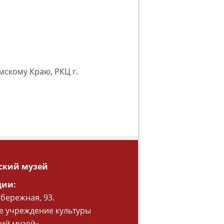
мскому Краю, РКЦ г.
ский музей
ции:
абережная, 93.
 учреждение культуры
ий музей»