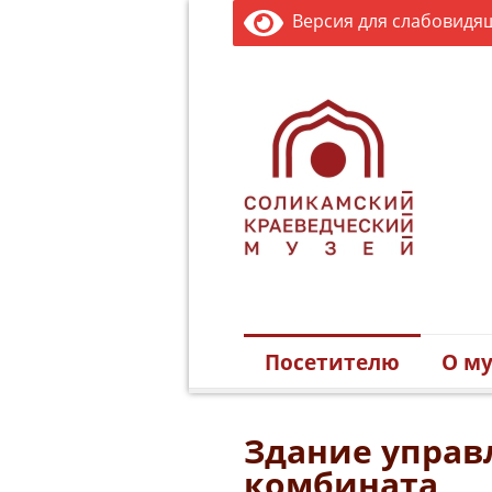
Версия для слабовидя
Посетителю
О му
Здание управ
комбината