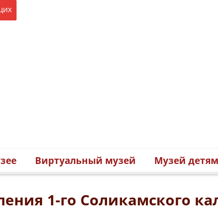
щих
зее
Виртуальный музей
Музей детя
ления 1-го Соликамского ка