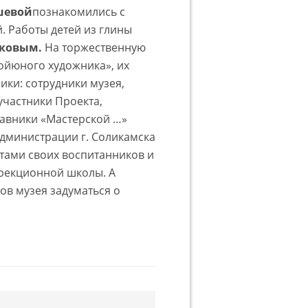
шевой
познакомились с
 Работы детей из глины
тковым.
На торжественную
ойюного художника», их
ики: сотрудники музея,
участники Проекта,
тавники «Мастерской …»
дминистрации г. Соликамска
тами своих воспитанников и
ррекционной школы. А
ов музея задуматься о