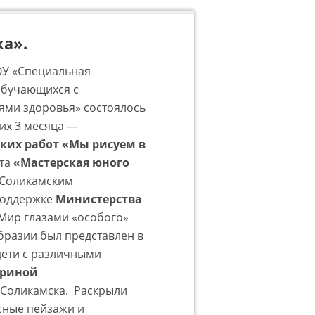
а».
БОУ «Специальная
обучающихся с
ми здоровья» состоялось
их 3 месяца —
ких работ «Мы рисуем в
кта
«Мастерская юного
 Соликамским
поддержке
Министерства
 Мир глазами «особого»
бразии был представлен в
дети с различными
ериной
 Соликамска. Раскрыли
сные пейзажи и