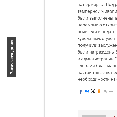
натюрморты. Под 
темперной живопис
были выполнены в
церемонию открыт
родители и педаго
художники, студен
Заказ экскурсии
получили заслужен
были награждены б
и администрации С
словами благодарн
настойчивые вопро
необходимости нач