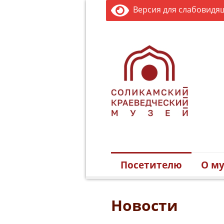
Версия для слабовидя
Посетителю
О му
Новости