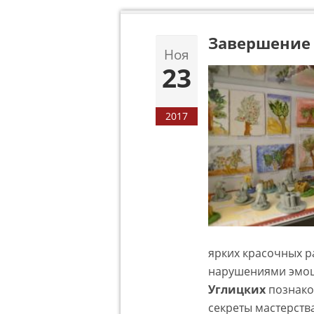
Завершение 
Ноя
23
2017
ярких красочных р
нарушениями эмоц
Углицких
познако
секреты мастерств