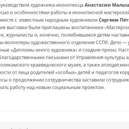
руководством художника-иконописца
Анастасии Малы
ью и особенностями работы в иконописной мастерской.
месте с известным народным художником
Сергеем Пя
ия выставки были приглашены воспитанники «Мастерск
ги, журналисты и, конечно, полюбившиеся детям наставн
ты-волонтеры художественного отделения ССПК. Дети — 
ные «Дипломы юного художника» и сладкие призы. Нас
лагодарственными письмами от Управления культуры а
оликамского краеведческого музея, а также аплодисмен
ости от лица родителей «особых» детей и педагогов ко
сы о продолжении сотрудничества заставили сотрудник
ать работу над новым социальным проектом.