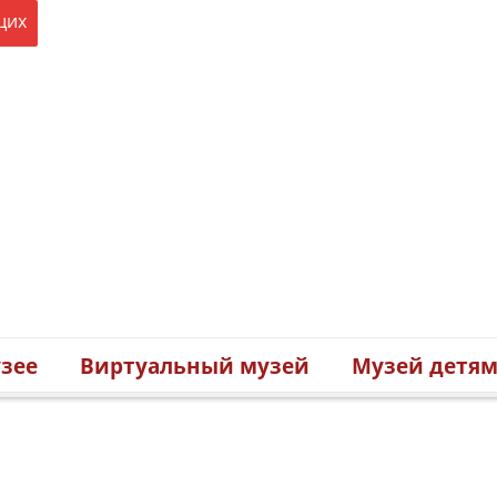
щих
зее
Виртуальный музей
Музей детя