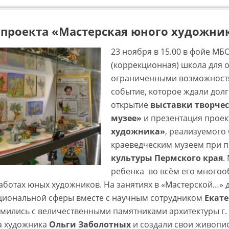
проекта «Мастерская юного художник
23 ноября в 15.00 в фойе М
(коррекционная) школа для 
ограниченными возможностя
событие, которое ждали долг
открытие
выставки творчес
музее»
и презентация прое
художника»
, реализуемого
краеведческим музеем при 
культуры Пермского края
.
ребенка во всём его многоо
аботах юных художников. На занятиях в «Мастерской…» 
иональной сферы вместе с научным сотрудником
Екат
мились с величественными памятниками архитектуры г.
а художника
Ольги Заболотных
и создали свои живопи