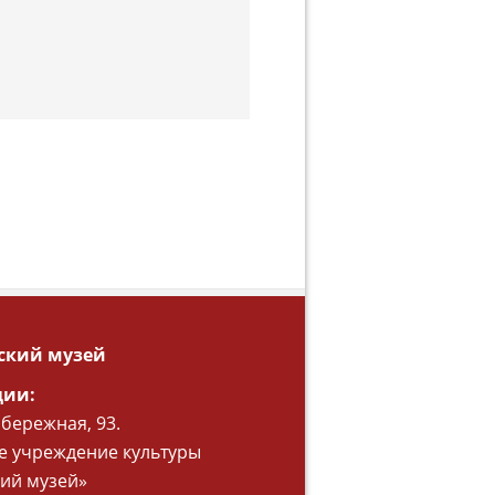
ский музей
ции:
абережная, 93.
 учреждение культуры
ий музей»