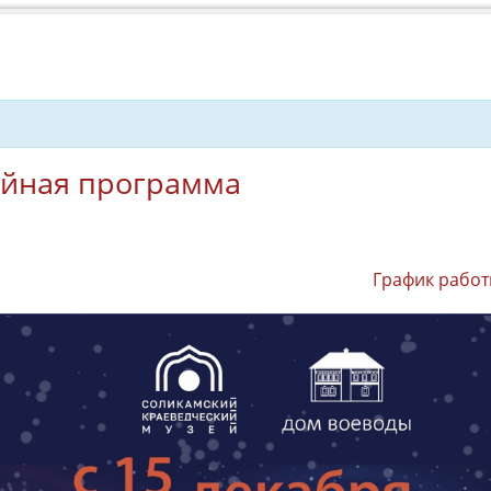
ейная программа
График работ