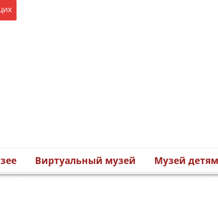
щих
зее
Виртуальный музей
Музей детя