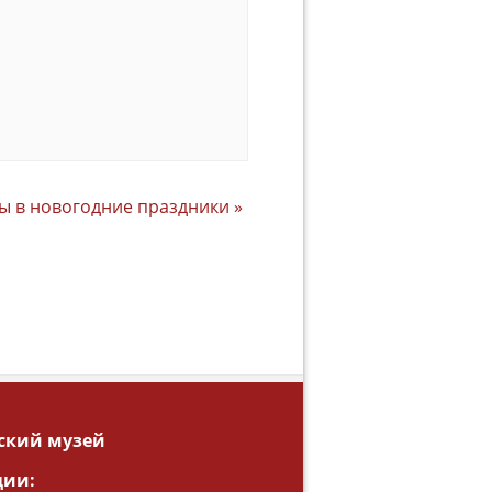
ы в новогодние праздники
»
ский музей
ции: