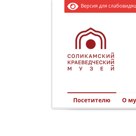
Версия для слабовидя
Посетителю
О му