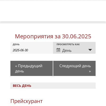
Мероприятия за 30.06.2025
Мероприятия
Мероприятия
Событие
ДЕНЬ
ПРОСМОТРЕТЬ КАК
Search
Search
Views
День
Navigation
and
Views
«
Предыдущий
Следующий день
Navigation
день
»
ВЕСЬ ДЕНЬ
Прейскурант