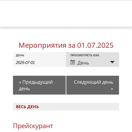
Мероприятия за 01.07.2025
Мероприятия
Мероприятия
Событие
ДЕНЬ
ПРОСМОТРЕТЬ КАК
Search
Search
Views
День
Navigation
and
Views
«
Предыдущий
Следующий день
Navigation
день
»
ВЕСЬ ДЕНЬ
Прейскурант