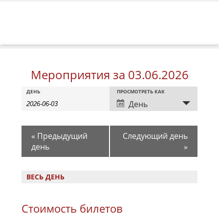
Мероприятия за 03.06.2026
Мероприятия
Мероприятия
Событие
ДЕНЬ
ПРОСМОТРЕТЬ КАК
Search
Search
Views
День
Navigation
and
Views
«
Предыдущий
Следующий день
Navigation
день
»
ВЕСЬ ДЕНЬ
Стоимость билетов