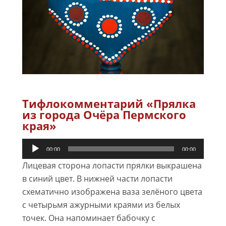
Тифлокомментарий «Прялка
из города Очёра Пермского
края»
Аудиоплеер
00:00
00:00
Лицевая сторона лопасти прялки выкрашена
в синий цвет. В нижней части лопасти
схематично изображена ваза зелёного цвета
с четырьмя ажурными краями из белых
точек. Она напоминает бабочку с