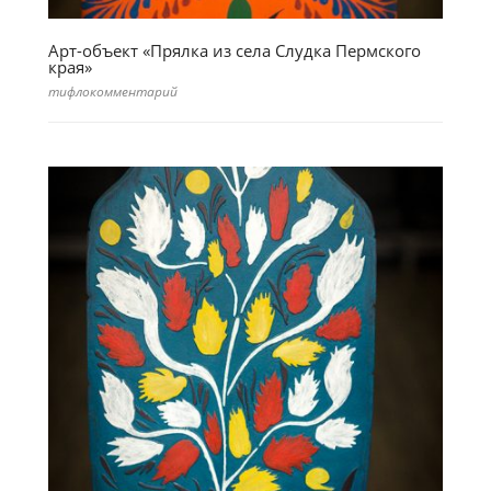
Арт-объект «Прялка из села Слудка Пермского
края»
тифлокомментарий