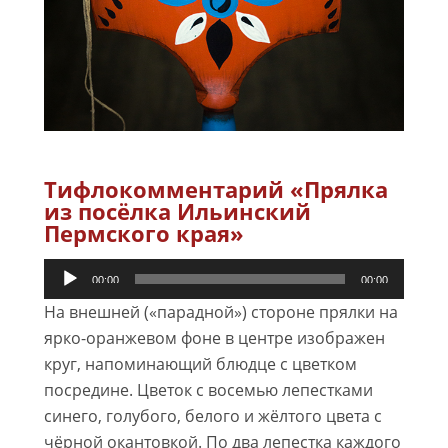
Тифлокомментарий «Прялка
из посёлка Ильинский
Пермского края»
Аудиоплеер
00:00
00:00
На внешней («парадной») стороне прялки на
ярко-оранжевом фоне в центре изображен
круг, напоминающий блюдце с цветком
посредине. Цветок с восемью лепестками
синего, голубого, белого и жёлтого цвета с
чёрной окантовкой. По два лепестка каждого