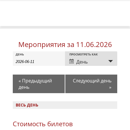
Мероприятия за 11.06.2026
Мероприятия
Мероприятия
Событие
ДЕНЬ
ПРОСМОТРЕТЬ КАК
Search
Search
Views
День
Navigation
and
Views
«
Предыдущий
Следующий день
Navigation
день
»
ВЕСЬ ДЕНЬ
Стоимость билетов