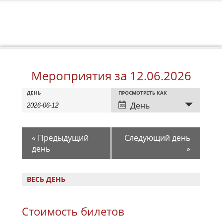
Мероприятия за 12.06.2026
Мероприятия
Мероприятия
Событие
ДЕНЬ
ПРОСМОТРЕТЬ КАК
Search
Search
Views
День
Navigation
and
Views
«
Предыдущий
Следующий день
Navigation
день
»
ВЕСЬ ДЕНЬ
Стоимость билетов