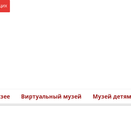
щих
зее
Виртуальный музей
Музей детя
 фигур