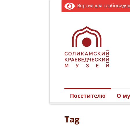
Версия для слабовидя
Посетителю
О му
Tag
// выставка восковых