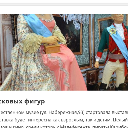
сковых фигур
жественном музее (ул. Набережная,93) стартовала выстав
тавка будет интересна как взрослым, так и детям. Целый
мов и кино, среди которых Малефисента, пираты Карибск