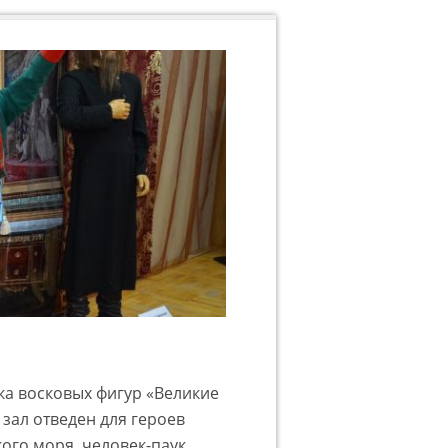
ка восковых фигур «Великие
 зал отведен для героев
ого моря, человек-паук,