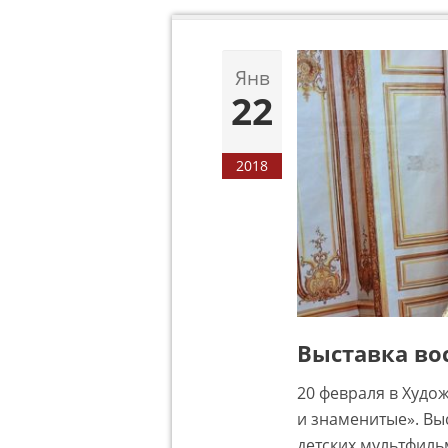
Янв
22
2018
Выставка во
20 февраля в Худо
и знаменитые». Выс
детских мультфиль